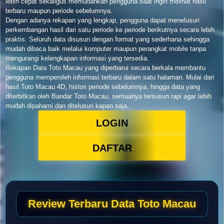
lebih cepat sekaligus memudahkan pengguna saat ingin melihat hasil
terbaru maupun periode sebelumnya.
Dengan adanya rekapan yang lengkap, pengguna dapat menelusuri
perkembangan hasil dari satu periode ke periode berikutnya secara lebih
praktis. Seluruh data disusun dengan format yang sederhana sehingga
mudah dibaca baik melalui komputer maupun perangkat mobile tanpa
mengurangi kelengkapan informasi yang tersedia.
Rekapan
Data Toto Macau
yang diperbarui secara berkala membantu
pengguna memperoleh informasi terbaru dalam satu halaman. Mulai dari
hasil
Toto Macau 4D
, histori periode sebelumnya, hingga data yang
diterbitkan oleh
Bandar Toto Macau
, semuanya tersusun rapi agar lebih
mudah dipahami dan ditelusuri kapan saja.
LOGIN
DAFTAR
Review Terbaru Data Toto Macau