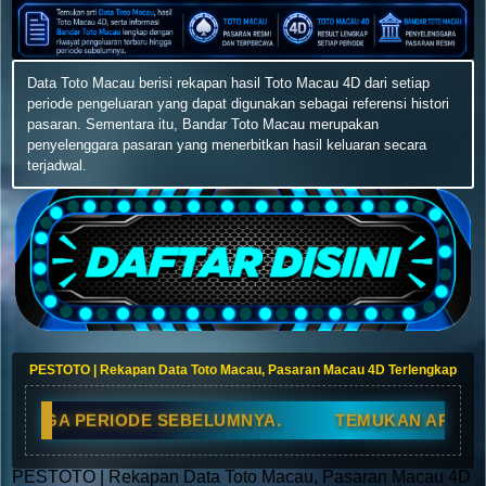
Data Toto Macau berisi rekapan hasil Toto Macau 4D dari setiap
periode pengeluaran yang dapat digunakan sebagai referensi histori
pasaran. Sementara itu, Bandar Toto Macau merupakan
penyelenggara pasaran yang menerbitkan hasil keluaran secara
terjadwal.
PESTOTO | Rekapan Data Toto Macau, Pasaran Macau 4D Terlengkap
DE SEBELUMNYA.
TEMUKAN ARTI DATA TOTO MAC
PESTOTO | Rekapan Data Toto Macau, Pasaran Macau 4D