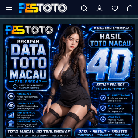
Skip to main content